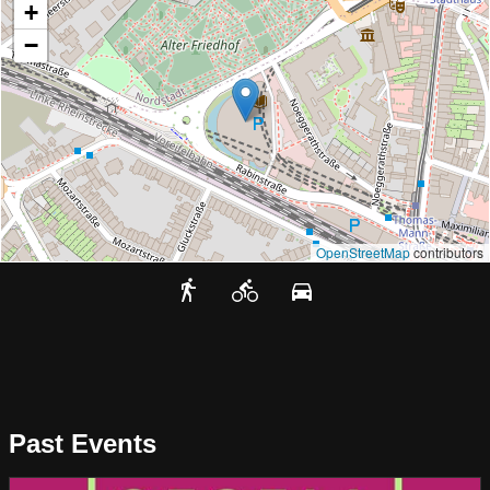
+
−
OpenStreetMap
contributors
Past Events