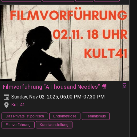
Filmvorführung “A Thousand Needles” 🎥
Sunday, Nov 02, 2025, 06:00 PM-07:30 PM
Kult 41
Das Private ist politisch
Endometriose
Feminismus
Filmvorführung
Kunstausstellung