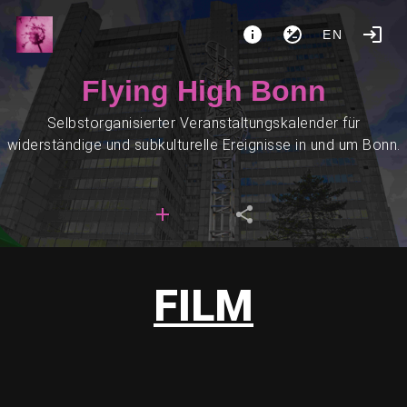
EN
Flying High Bonn
Selbstorganisierter Veranstaltungskalender für
widerständige und subkulturelle Ereignisse in und um Bonn.
FILM