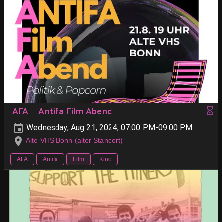
AFA – Antifa Film Abend
Wednesday, Aug 21, 2024, 07:00 PM-09:00 PM
Alte VHS Bonn (alter Standort)
AFA
Antifa
Film
Kino