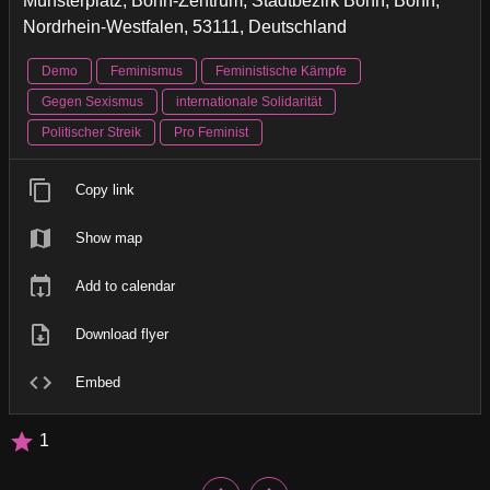
Münsterplatz, Bonn-Zentrum, Stadtbezirk Bonn, Bonn,
Nordrhein-Westfalen, 53111, Deutschland
Demo
Feminismus
Feministische Kämpfe
Gegen Sexismus
internationale Solidarität
Politischer Streik
Pro Feminist
Copy link
Show map
Add to calendar
Download flyer
Embed
1