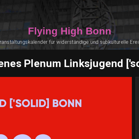
Flying High Bonn
ranstaltungskalender für widerständige und subkulturelle Ere
enes Plenum Linksjugend ['so