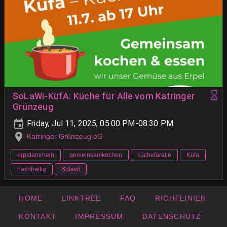
SoLaWi-KüfA: Küche für Alle vom Katringer
Grünzeug
Friday, Jul 11, 2025, 05:00 PM-08:30 PM
Katringer Grünzeug eG
erpelamrhein
gemeinsamkochen
küchefüralle
Küfa
nachhaltig
Solawi
HOME
LINKTREE
FAQ
RICHTLINIEN
KONTAKT
IMPRESSUM
DATENSCHUTZ