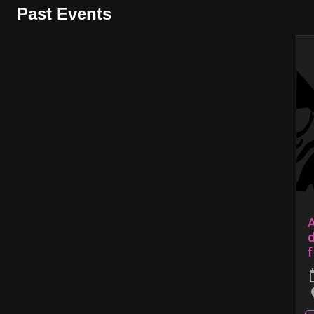
Past Events
f