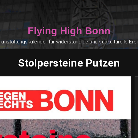
Flying High Bonn
ranstaltungskalender für widerständige und subkulturelle Ere
Stolpersteine Putzen