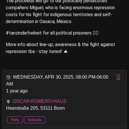
The proceeds will go to our politically persecuted
compañero Miguel, who is facing enormous repression
costs for his fight for indigenous territories and self-
determination in Oaxaca, México.
#tanzindiefreiheit for all political prisoners ⛓️‍💥
More info about line-up, awareness & the fight against
repression tba - stay tuned! 🔥
WEDNESDAY, APR 30, 2025, 08:00 PM-06:00
AM
1 year ago
OSCAR-ROMERO-HAUS
Heerstraße 205, 53111 Bonn
Party
Soliparty