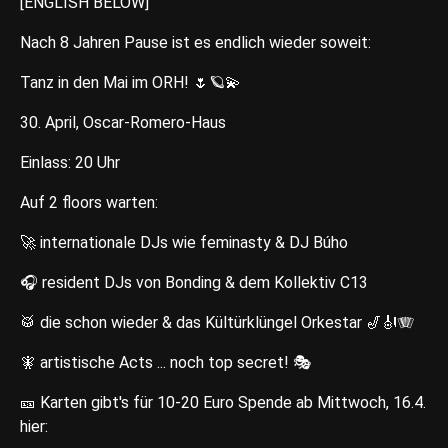
[ENGLISH BELOW]
Nach 8 Jahren Pause ist es endlich wieder soweit:
Tanz in den Mai im ORH! 🌷🪐💫
30. April, Oscar-Romero-Haus
Einlass: 20 Uhr
Auf 2 floors warten:
🚀 internationale DJs wie feminasty & DJ Búho
🎧 resident DJs von Bonding & dem Kollektiv C13
🥁 die schon wieder & das Kültürklüngel Orkestar 🎷🎻🪗
🧚 artistische Acts ... noch top secret! 🎭
🎫 Karten gibt's für 10-20 Euro Spende ab Mittwoch, 16.4.
hier: