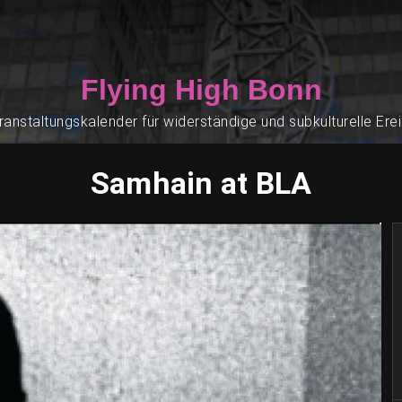
Flying High Bonn
ranstaltungskalender für widerständige und subkulturelle Ere
Samhain at BLA