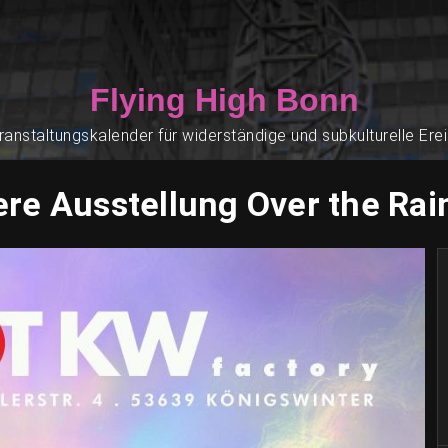
Flying High Bonn
ranstaltungskalender für widerständige und subkulturelle Ere
re Ausstellung Over the Ra