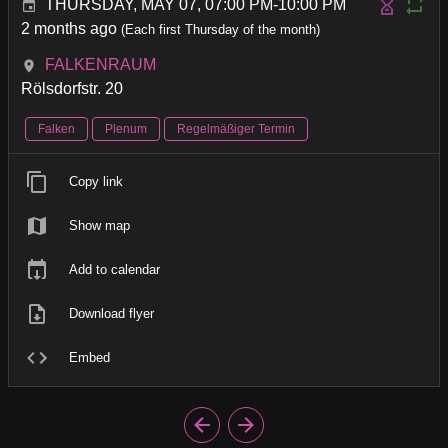
THURSDAY, MAY 07, 07:00 PM-10:00 PM
2 months ago
(Each first Thursday of the month)
FALKENRAUM
Rölsdorfstr. 20
Falken
Plenum
Regelmäßiger Termin
Copy link
Show map
Add to calendar
Download flyer
Embed