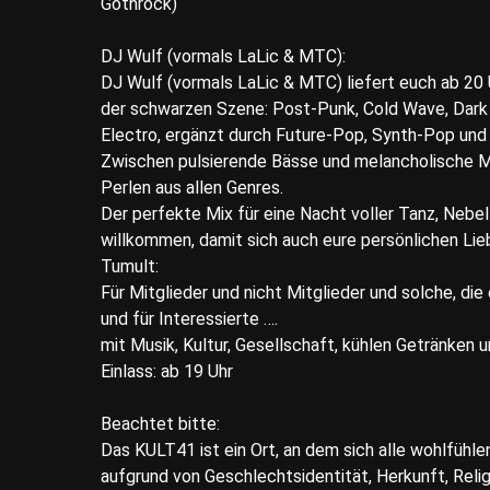
Gothrock)
DJ Wulf (vormals LaLic & MTC):
DJ Wulf (vormals LaLic & MTC) liefert euch ab 20
der schwarzen Szene: Post-Punk, Cold Wave, Dark 
Electro, ergänzt durch Future-Pop, Synth-Pop und 
Zwischen pulsierende Bässe und melancholische Me
Perlen aus allen Genres.
Der perfekte Mix für eine Nacht voller Tanz, Nebe
willkommen, damit sich auch eure persönlichen Lie
Tumult:
Für Mitglieder und nicht Mitglieder und solche, di
und für Interessierte ….
mit Musik, Kultur, Gesellschaft, kühlen Getränken u
Einlass: ab 19 Uhr
Beachtet bitte:
Das KULT41 ist ein Ort, an dem sich alle wohlfühl
aufgrund von Geschlechtsidentität, Herkunft, Reli