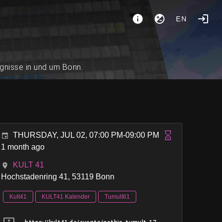
EN
ignisse in und um Bonn.
THURSDAY, JUL 02, 07:00 PM-09:00 PM
1 month ago
KULT 41
Hochstadenring 41, 53119 Bonn
Kult41
KULT41 Kalender
Tumult61