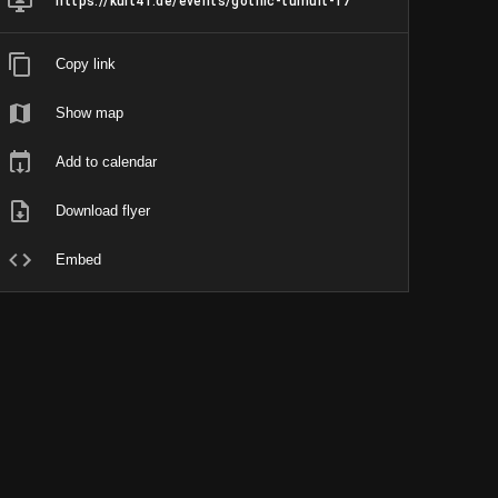
https://kult41.de/events/gothic-tumult-17
Copy link
Show map
Add to calendar
Download flyer
Embed