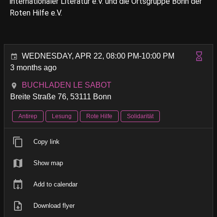
internationaler Literatur e.V. und die Ortsgruppe Bonn der
Roten Hilfe e.V.
WEDNESDAY, APR 22, 08:00 PM-10:00 PM
3 months ago
BUCHLADEN LE SABOT
Breite Straße 76, 53111 Bonn
Antirep
Lesung
Rote Hilfe
Solidarität
Copy link
Show map
Add to calendar
Download flyer