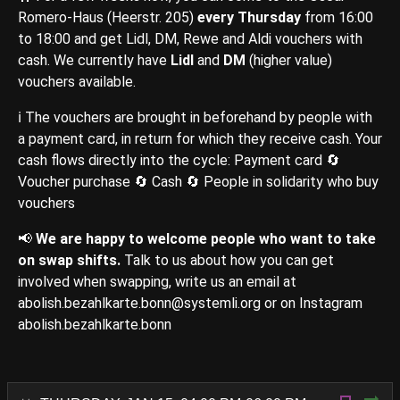
Romero-Haus (Heerstr. 205)
every Thursday
from 16:00
to 18:00 and get Lidl, DM, Rewe and Aldi vouchers with
cash. We currently have
Lidl
and
DM
(higher value)
vouchers available.
ℹ️ The vouchers are brought in beforehand by people with
a payment card, in return for which they receive cash. Your
cash flows directly into the cycle: Payment card 🔄
Voucher purchase 🔄 Cash 🔄 People in solidarity who buy
vouchers
📢
We are happy to welcome people who want to take
on swap shifts.
Talk to us about how you can get
involved when swapping, write us an email at
abolish.bezahlkarte.bonn@systemli.org or on Instagram
abolish.bezahlkarte.bonn