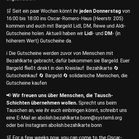
🛒 Seit ein paar Wochen könnt ihr
jeden Donnerstag
von
16:00 bis 18:00 ins Oscar-Romero-Haus (Heerstr. 205)
kommen und euch mit Bargeld Lidl, DM, Rewe und Aldi-
Gutscheine holen. Aktuell haben wir
Lidl
- und
DM
- (in
höherem Wert) Gutscheine da.
ℹ️ Die Gutscheine werden zuvor von Menschen mit
Bezahlkarte gebracht, dafür bekommen sie Bargeld. Euer
Bargeld fließt direkt in den Kreislauf: Bezahlkarte 🔄
Gutscheinkauf 🔄 Bargeld 🔄 solidarische Menschen, die
Gutscheine kaufen
📢
Wir freuen uns über Menschen, die Tausch-
Schichten übernehmen wollen.
Sprecht uns beim
Tauschen an, wie ihr euch einbringen könnt, schreibt uns
eine E-Mail an abolish.bezahlkarte.bonn@systemli.org
oder bei Instagram abolish.bezahlkarte.bonn
🛒 For a few weeks now, you can come to the Oscar-