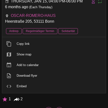
THURSDAY, JAN 15, 04:00 PM-06:00 PM
6 months ago
(Each Thursday)
OSCAR-ROMERO-HAUS
Heerstraße 205, 53111 Bonn
Antirep
Regelmäßiger Termin
Solidarität
Copy link
Show map
Add to calendar
Download flyer
Embed
1
2