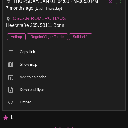
THURSDAY, JAN 01, 04:00 PM-06:00 PM
7 months ago
(Each Thursday)
OSCAR-ROMERO-HAUS
Heerstraße 205, 53111 Bonn
Antirep
Regelmäßiger Termin
Solidarität
Copy link
Show map
Add to calendar
Download flyer
Embed
1