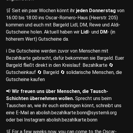
🛒 Seit ein paar Wochen könnt ihr
jeden Donnerstag
von
16:00 bis 18:00 ins Oscar-Romero-Haus (Heerstr. 205)
kommen und euch mit Bargeld Lidl, DM, Rewe und Aldi-
Gutscheine holen. Aktuell haben wir
Lidl
- und
DM
- (in
höherem Wert) Gutscheine da.
ℹ️ Die Gutscheine werden zuvor von Menschen mit
Bezahlkarte gebracht, dafür bekommen sie Bargeld. Euer
Bargeld fließt direkt in den Kreislauf: Bezahlkarte 🔄
Gutscheinkauf 🔄 Bargeld 🔄 solidarische Menschen, die
Gutscheine kaufen
📢
Wir freuen uns über Menschen, die Tausch-
Schichten übernehmen wollen.
Sprecht uns beim
Tauschen an, wie ihr euch einbringen könnt, schreibt uns
eine E-Mail an abolish.bezahlkarte.bonn@systemli.org
oder bei Instagram abolish.bezahlkarte.bonn
🛒 For a few weeks now, you can come to the Oscar-