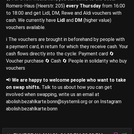
Romero-Haus (Heerstr. 205)
every Thursday
from 16:00
to 18:00 and get Lidl, DM, Rewe and Aldi vouchers with
cash. We currently have
Lidl
and
DM
(higher value)
vouchers available.
ℹ️ The vouchers are brought in beforehand by people with
a payment card, in return for which they receive cash. Your
cash flows directly into the cycle: Payment card 🔄
Voucher purchase 🔄 Cash 🔄 People in solidarity who buy
vouchers
📢
We are happy to welcome people who want to take
on swap shifts.
Talk to us about how you can get
involved when swapping, write us an email at
abolish.bezahlkarte.bonn@systemli.org or on Instagram
abolish.bezahlkarte.bonn