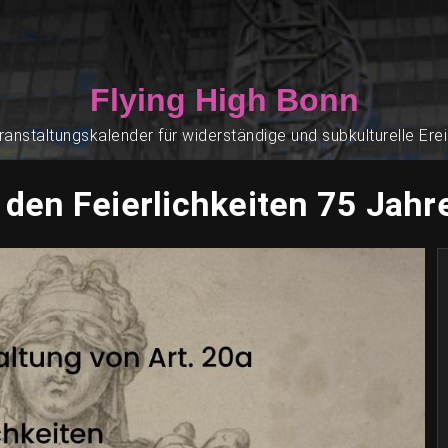
Flying High Bonn
ranstaltungskalender für widerständige und subkulturelle Ere
 den Feierlichkeiten 75 Jah