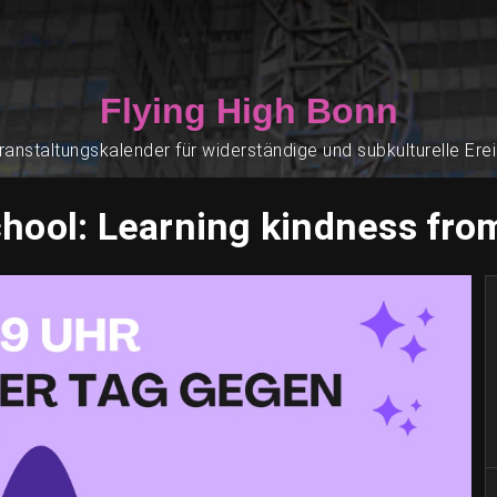
Flying High Bonn
ranstaltungskalender für widerständige und subkulturelle Ere
chool: Learning kindness fro